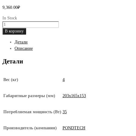
9,360.00
₽
In Stock
Количество
товара
В корзину
Аэратор
Детали
для
Описание
пруда
и
Детали
водоема
Pondtech
A-
Вес (кг)
4
50
Габаритные размеры (мм)
203х165х153
Потребляемая мощность (Вт)
35
Производитель (компания)
PONDTECH