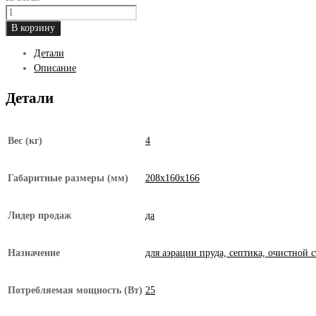
Количество
товара
В корзину
Диафрагмовый
Детали
компрессор
Описание
Hailea
Super
Детали
silent
ACO-
9810,
Вес (кг)
4
водозащищ,
энергосбер.,
безшумн.
Габаритные размеры (мм)
208х160х166
Лидер продаж
да
Назначение
для аэрации пруда, септика, очистной 
Потребляемая мощность (Вт)
25