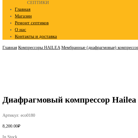
СЕПТИКИ
Главная
Магазин
Ремонт септиков
О нас
Контакты и доставка
Главная
Компрессоры HAILEA
Мембранные (диафрагмовые) компресс
Диафрагмовый компрессор Hailea S
Артикул:
eco0180
8,200.00
₽
In Stock