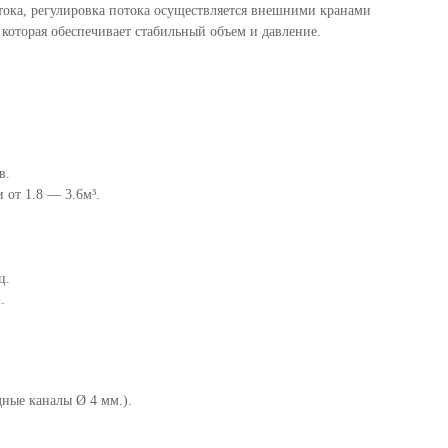
ока, регулировка потока осуществляется внешними кранами
которая обеспечивает стабильный объем и давление.
в.
 от 1.8 — 3.6м³.
ц.
.
дные каналы Ø 4 мм.).