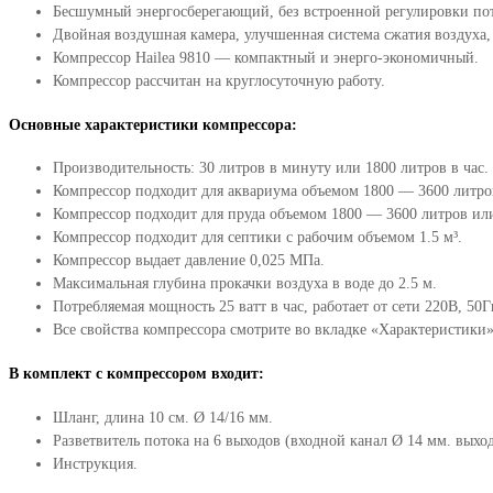
Бесшумный энергосберегающий, без встроенной регулировки пот
Двойная воздушная камера, улучшенная система сжатия воздуха, 
Компрессор Hailea 9810 — компактный и энерго-экономичный.
Компрессор рассчитан на круглосуточную работу.
Основные характеристики компрессора:
Производительность: 30 литров в минуту или 1800 литров в час.
Компрессор подходит для аквариума объемом 1800 — 3600 литро
Компрессор подходит для пруда объемом 1800 — 3600 литров или
Компрессор подходит для септики с рабочим объемом 1.5 м³.
Компрессор выдает давление 0,025 МПа.
Максимальная глубина прокачки воздуха в воде до 2.5 м.
Потребляемая мощность 25 ватт в час, работает от сети 220В, 50Г
Все свойства компрессора смотрите во вкладке «Характеристики»
В комплект с компрессором входит:
Шланг, длина 10 см. Ø 14/16 мм.
Разветвитель потока на 6 выходов (входной канал Ø 14 мм. выхо
Инструкция.