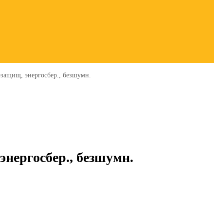
озащищ, энергосбер., безшумн.
энергосбер., безшумн.