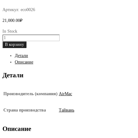
Артикул:
eco0026
21,000.00
₽
In Stock
Количество
товара
В корзину
Электромагнит
Детали
("катушки")
Описание
DBE150
для
Детали
компрессоров
AirMac
DBMX-
Производитель (компания)
AirMac
150
Страна производства
Тайвань
Описание