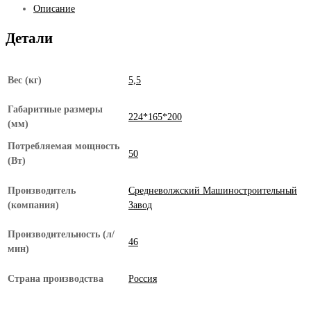
Описание
Д
2,8
Детали
Вес (кг)
5,5
Габаритные размеры
224*165*200
(мм)
Потребляемая мощность
50
(Вт)
Производитель
Средневолжский Машиностроительный
(компания)
Завод
Производительность (л/
46
мин)
Страна производства
Россия