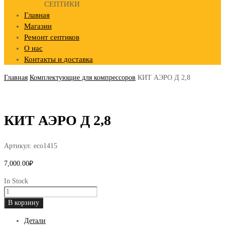
СЕПТИКИ
Главная
Магазин
Ремонт септиков
О нас
Контакты и доставка
Главная
Комплектующие для компрессоров
КИТ АЭРО Д 2,8
КИТ АЭРО Д 2,8
Артикул:
eco1415
7,000.00
₽
In Stock
Количество
товара
В корзину
КИТ
Детали
АЭРО