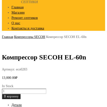
СЕПТИКИ
Главная
Магазин
Ремонт септиков
О нас
Контакты и доставка
Главная
Компрессоры SECOH
Компрессор SECOH EL-60n
Компрессор SECOH EL-60n
Артикул:
eco0283
13,000.00
₽
In Stock
Количество
товара
В корзину
Компрессор
Детали
SECOH