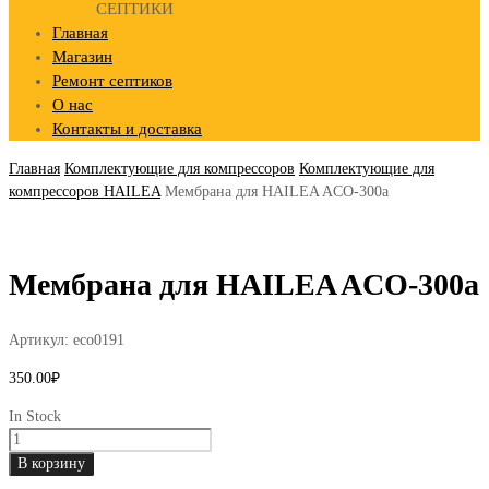
СЕПТИКИ
Главная
Магазин
Ремонт септиков
О нас
Контакты и доставка
Главная
Комплектующие для компрессоров
Комплектующие для
компрессоров HAILEA
Мембрана для HAILEA ACO-300a
Мембрана для HAILEA ACO-300a
Артикул:
eco0191
350.00
₽
In Stock
Количество
товара
В корзину
Мембрана