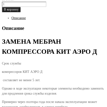
Количество
товара
В корзину
Мембраны
Описание
для
HAILEA
Описание
HAP-
60,
КИТ
ЗАМЕНА МЕБРАН
АЭРО
Д3,4
КОМПРЕССОРА КИТ АЭРО Д
Срок службы
компрессоров КИТ АЭРО Д
составляет не менее 5 лет.
Однако в ходе экспуатации некоторые элементы необходимо заменить
для продления срока службы изделия.
Примерно через полтора года после начала экспплуатации может
возникнуть необходимость в замене мембран.