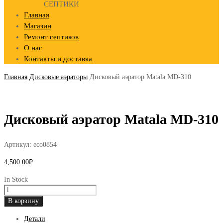
СЕПТИКИ
Главная
Магазин
Ремонт септиков
О нас
Контакты и доставка
Главная
Дисковые аэраторы
Дисковый аэратор Matala MD-310
Дисковый аэратор Matala MD-310
Артикул:
eco0854
4,500.00
₽
In Stock
Количество
товара
В корзину
Дисковый
Детали
аэратор