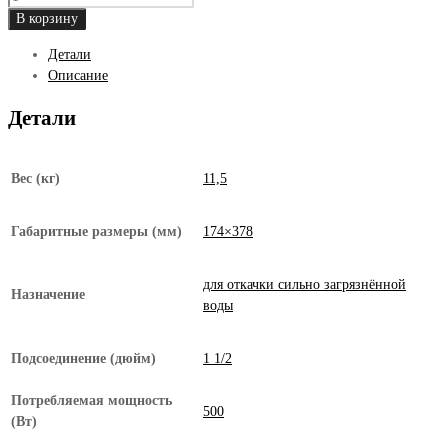
товара
В корзину
Фекальный
Детали
насос
Описание
Pedrollo
ZXm
Детали
1B/40
Вес (кг)
11,5
Габаритные размеры (мм)
174×378
для откачки сильно загрязнённой
Назначение
воды
Подсоединение (дюйм)
1 1/2
Потребляемая мощность
500
(Вт)